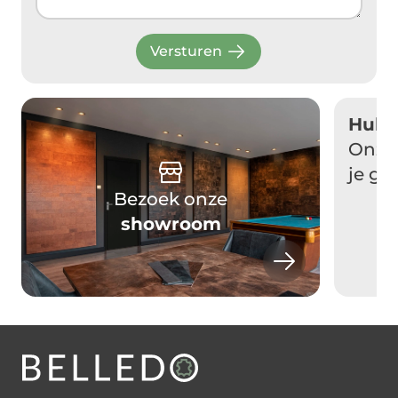
Versturen
Hulp
Onze 
je gr
Bezoek onze
showroom