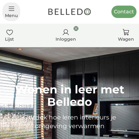
Contact
Menu
Lijst
Inloggen
Wagen
Wonen in leer met
Belledo
Ontdek hoe leren interieurs je
omgeving verwarmen