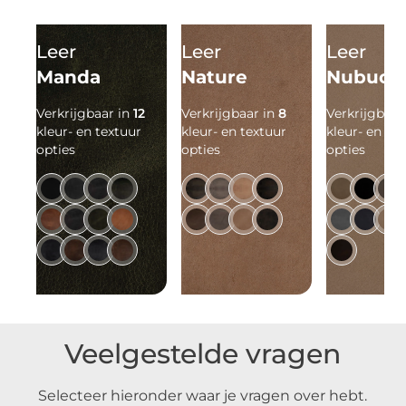
Leer
Leer
Leer
Manda
Nature
Nubuck
Verkrijgbaar in
12
Verkrijgbaar in
8
Verkrijgbaar
kleur- en textuur
kleur- en textuur
kleur- en te
opties
opties
opties
Veelgestelde vragen
Selecteer hieronder waar je vragen over hebt.