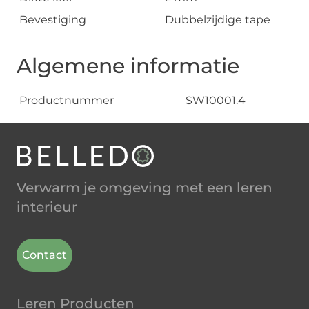
Bevestiging
Dubbelzijdige tape
Algemene informatie
Productnummer
SW10001.4
Verwarm je omgeving met een leren
interieur
Contact
Leren Producten