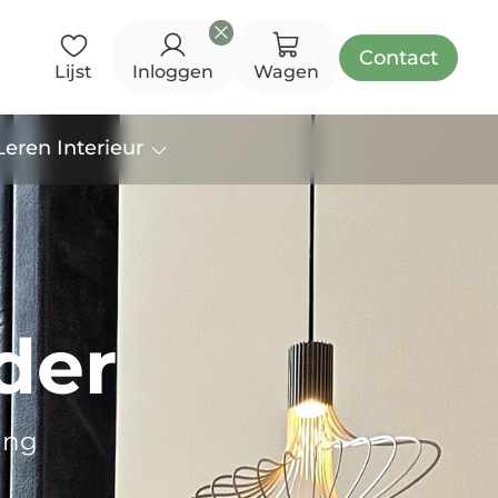
Contact
Lijst
Inloggen
Wagen
eren Interieur
der
ding