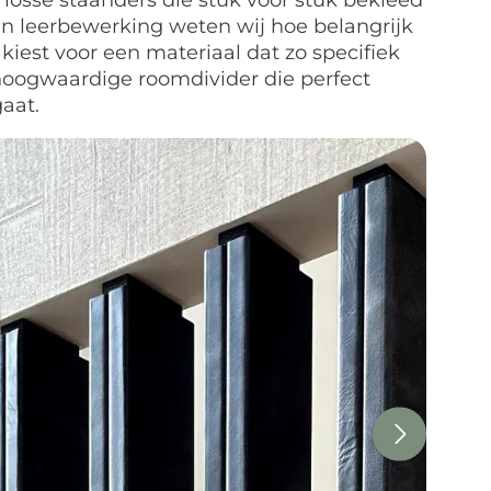
losse staanders die stuk voor stuk bekleed
 in leerbewerking weten wij hoe belangrijk
 kiest voor een materiaal dat zo specifiek
en hoogwaardige roomdivider die perfect
aat.