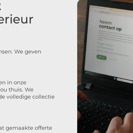
t
erieur
ensen. We geven
en in onze
jou thuis. We
e volledige collectie
at gemaakte offerte