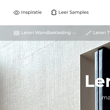
Inspiratie
Leer Samples
Leren Wandbekleding
Leren T
Le
maa