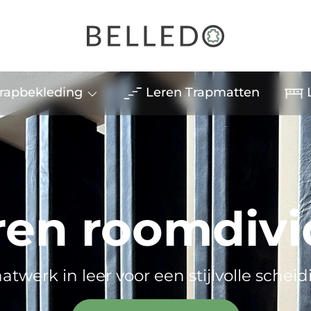
rapbekleding
Leren Trapmatten
L
ren roomdivi
twerk in leer voor een stijlvolle schei