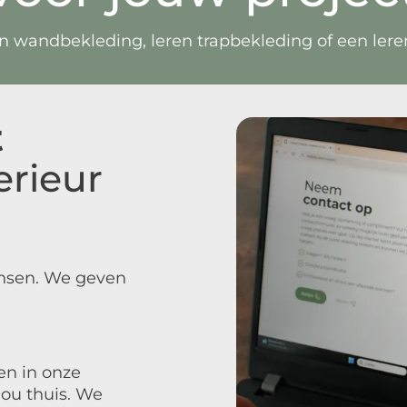
 wandbekleding, leren trapbekleding of een leren i
t
erieur
ensen. We geven
en in onze
jou thuis. We