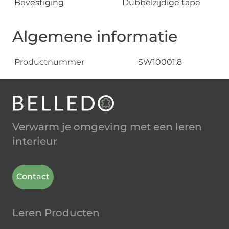
Bevestiging
Dubbelzijdige tape
Algemene informatie
Productnummer
SW10001.8
Verwarm je omgeving met een leren
interieur
Contact
Leren Producten