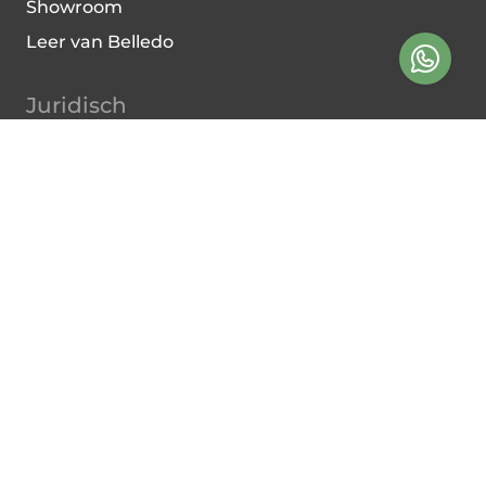
Showroom
Leer van Belledo
Juridisch
Algemene Voorwaarden
Privacy Verklaring
Cookies
Service
Contact
Veelgestelde Vragen
Verzend- en Retourbeleid
Bel ons via